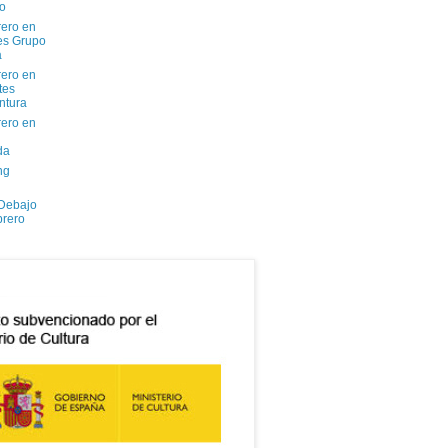
io
ero en
tes Grupo
a
ero en
tes
ntura
ero en
da
ng
 Debajo
brero