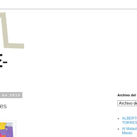
e de 2015
Archivo del
tes
ALBERT
TORRE
Al Matad
Miedo