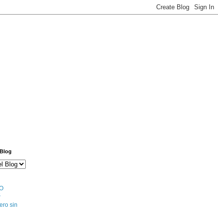
 Blog
O
S
ero sin