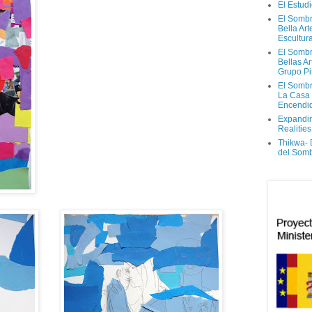
El Estud
El Sombr
Bella Ar
Escultur
El Sombr
Bellas Ar
Grupo Pi
El Sombr
La Casa
Encendi
Expandi
Realities
Thikwa-
del Som