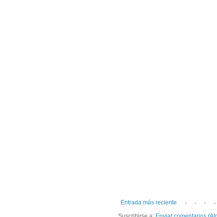
Entrada más reciente
Suscribirse a:
Enviar comentarios (At