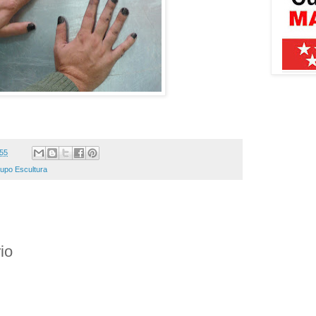
:55
rupo Escultura
io