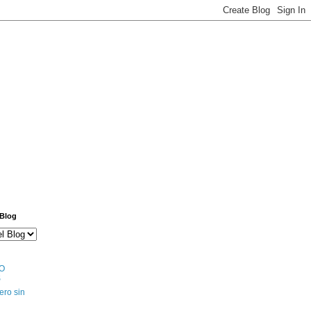
 Blog
O
S
ero sin