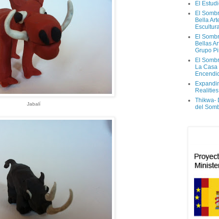
El Estud
El Sombr
Bella Ar
Escultur
El Sombr
Bellas Ar
Grupo Pi
El Sombr
La Casa
Encendi
Expandi
Realities
Thikwa-
Jabalí
del Som