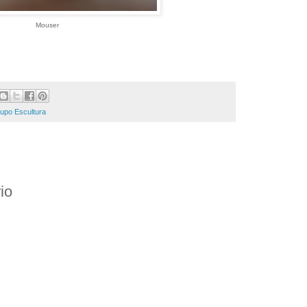
Mouser
rupo Escultura
io