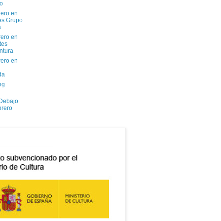
io
ero en
tes Grupo
a
ero en
tes
ntura
ero en
da
ng
 Debajo
brero