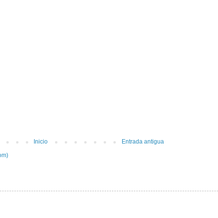
Inicio
Entrada antigua
om)