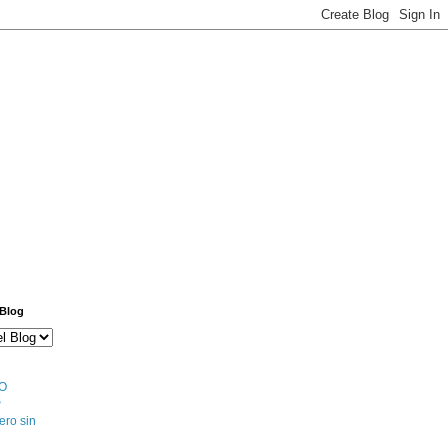
 Blog
O
S
ero sin