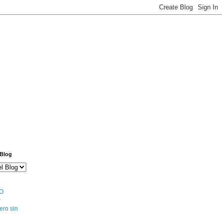
 Blog
O
S
ero sin