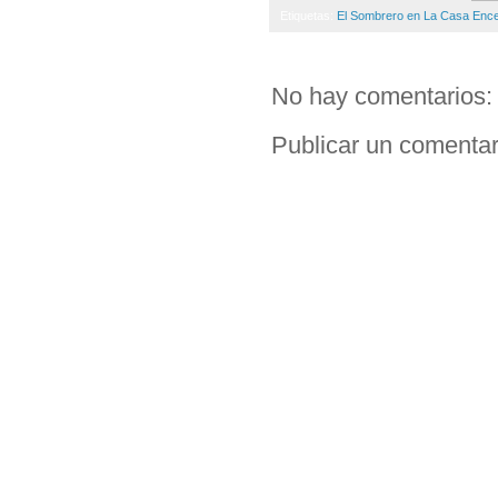
Etiquetas:
El Sombrero en La Casa Enc
No hay comentarios:
Publicar un comentar