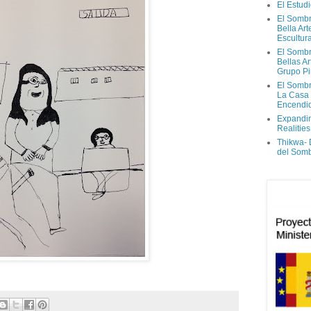
El Estud
El Sombr
Bella Ar
Escultur
El Sombr
Bellas Ar
Grupo Pi
El Sombr
La Casa
Encendi
Expandi
Realities
Thikwa-
del Som