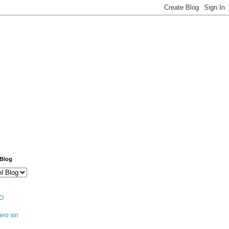
 Blog
O
S
ero sin