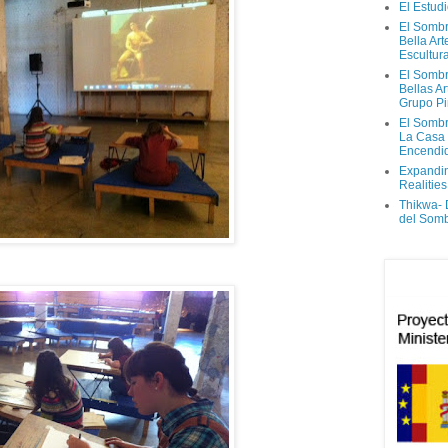
El Estud
El Sombr
Bella Ar
Escultur
El Sombr
Bellas Ar
Grupo Pi
El Sombr
La Casa
Encendi
Expandi
Realities
Thikwa-
del Som