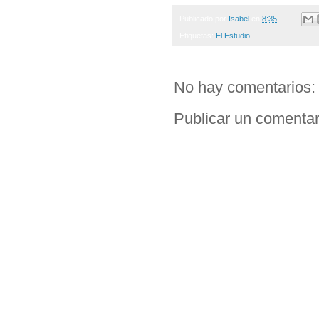
Publicado por
Isabel
en
8:35
Etiquetas:
El Estudio
No hay comentarios:
Publicar un comentar