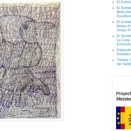
El Estud
El Sombr
Bella Ar
Escultur
El Sombr
Bellas Ar
Grupo Pi
El Sombr
La Casa
Encendi
Expandi
Realities
Thikwa-
del Som