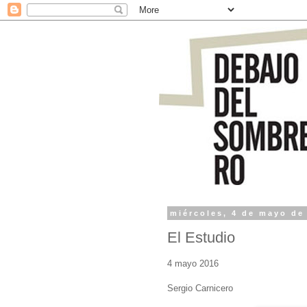
miércoles, 4 de mayo de
El Estudio
4 mayo 2016
Sergio Carnicero