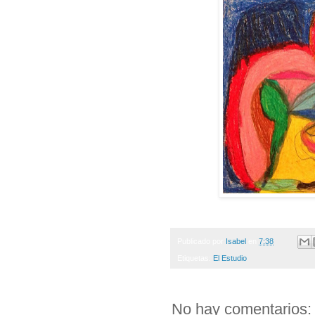
Publicado por
Isabel
en
7:38
Etiquetas:
El Estudio
No hay comentarios: