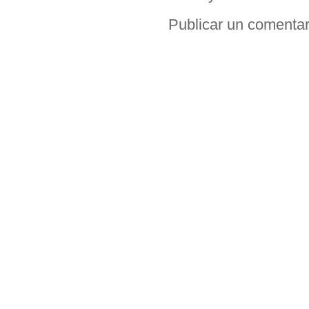
Publicar un comentar