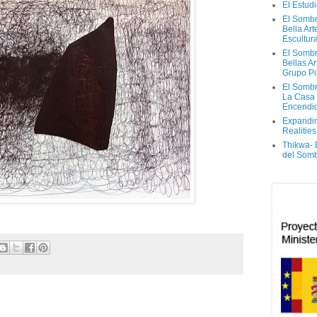
El Estud
El Sombr
Bella Ar
Escultur
El Sombr
Bellas Ar
Grupo Pi
El Sombr
La Casa
Encendi
Expandi
Realities
Thikwa-
del Som