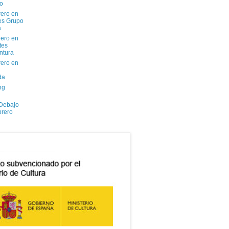
io
ero en
tes Grupo
a
ero en
tes
ntura
ero en
da
ng
 Debajo
brero