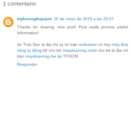
1 comentario:
myhuonglequyen
15 de mayo de 2019 a las 20:47
Thanks for sharing, nice post! Post really provice useful
information!
An Thái Sơn là địa chỉ uy tín bán
anthaison.vn
hay
máy đưa
võng tự động
tốt cho bé
mayduavong.mobi
cho bé là địa chỉ
bán
mayduavong.me
tại TP.HCM
Responder