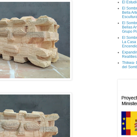
El Estud
El Sombr
Bella Ar
Escultur
El Sombr
Bellas Ar
Grupo Pi
El Sombr
La Casa
Encendi
Expandi
Realities
Thikwa-
del Som