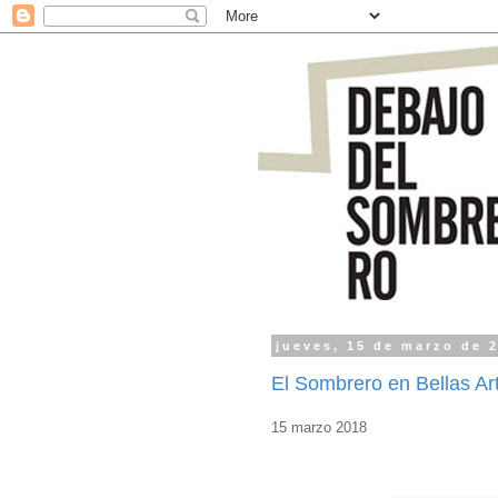
jueves, 15 de marzo de 
El Sombrero en Bellas Ar
15 marzo 2018