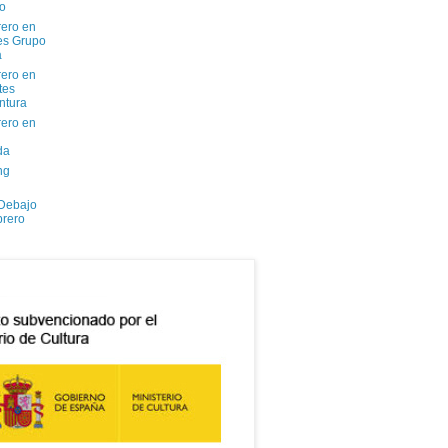
io
ero en
tes Grupo
a
ero en
tes
ntura
ero en
da
ng
 Debajo
brero