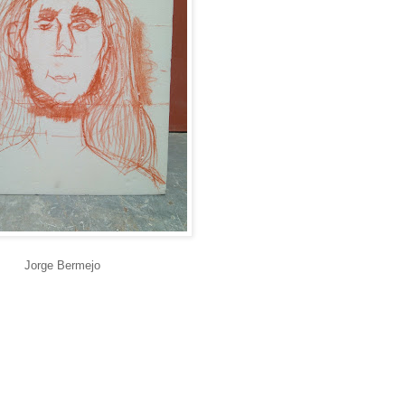
Jorge Bermejo