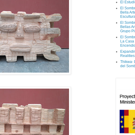
El Estud
El Sombr
Bella Ar
Escultur
El Sombr
Bellas Ar
Grupo Pi
El Sombr
La Casa
Encendi
Expandi
Realities
Thikwa-
del Som