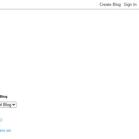
 Blog
O
S
ero sin