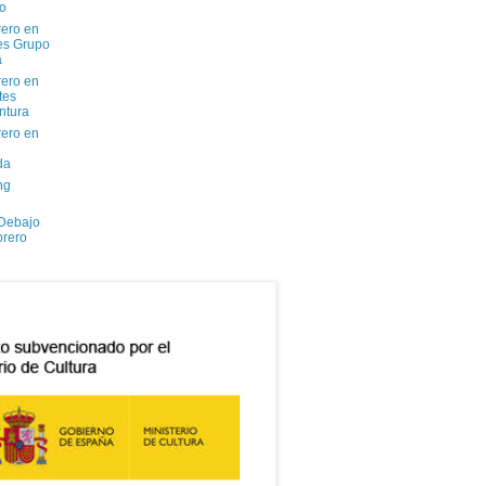
io
ero en
tes Grupo
a
ero en
tes
ntura
ero en
da
ng
 Debajo
brero