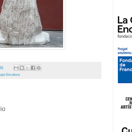
:55
rupo Escultura
io