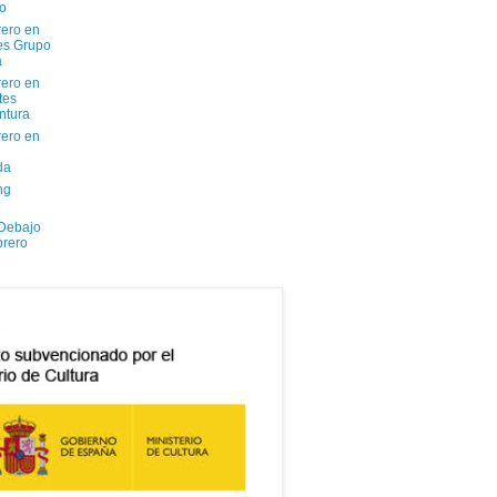
io
ero en
tes Grupo
a
ero en
tes
ntura
ero en
da
ng
 Debajo
brero