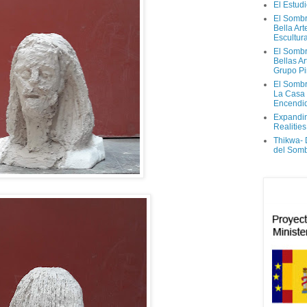
El Estud
El Sombr
Bella Ar
Escultur
El Sombr
Bellas Ar
Grupo Pi
El Sombr
La Casa
Encendi
Expandi
Realities
Thikwa-
del Som