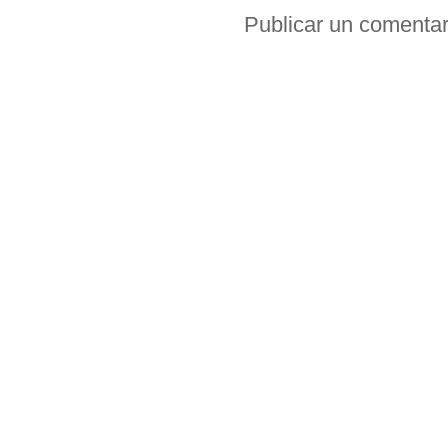
Publicar un comentar