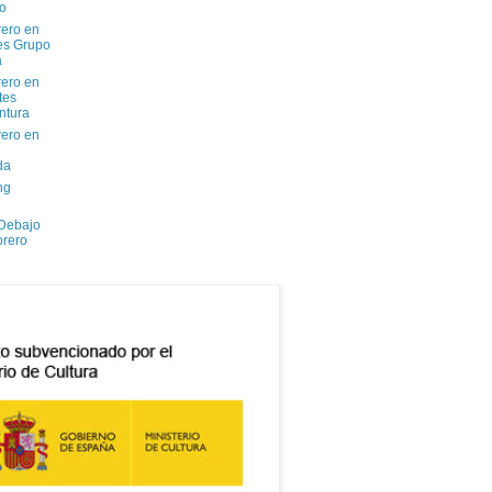
io
ero en
tes Grupo
a
ero en
tes
ntura
ero en
da
ng
 Debajo
brero