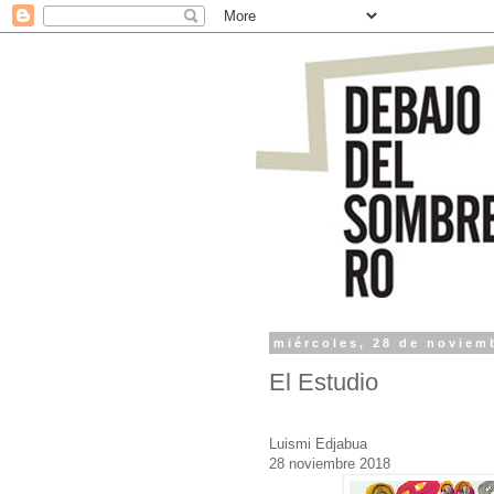
miércoles, 28 de noviem
El Estudio
Luismi Edjabua
28 noviembre 2018