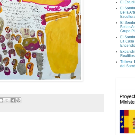
El Estud
El Sombr
Bella Ar
Escultur
El Sombr
Bellas Ar
Grupo Pi
El Sombr
La Casa
Encendi
Expandi
Realities
Thikwa-
del Som