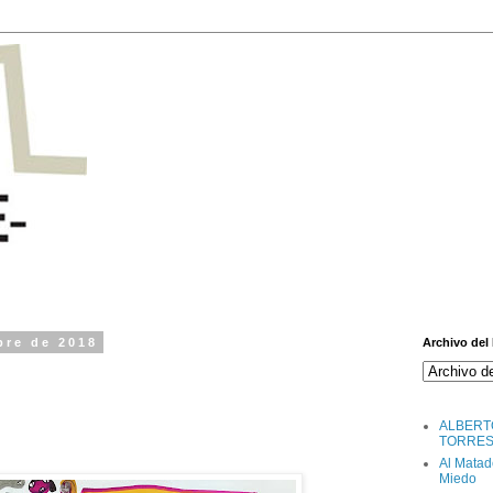
bre de 2018
Archivo del
ALBERT
TORRE
Al Matad
Miedo