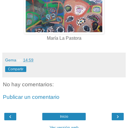
María La Pastora
Gema
en
14:59
Compartir
No hay comentarios:
Publicar un comentario
‹
›
Inicio
Ver versión web