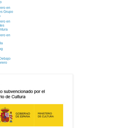
io
ero en
tes Grupo
a
ero en
tes
ntura
ero en
da
ng
 Debajo
brero