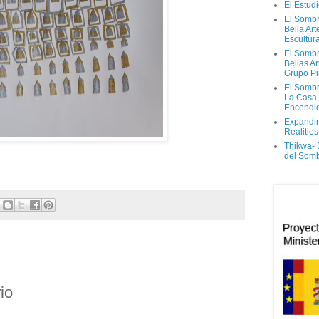
El Estud
El Sombr
Bella Ar
Escultur
El Sombr
Bellas Ar
Grupo Pi
El Sombr
La Casa
Encendi
Expandi
Realities
Thikwa-
del Som
io