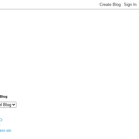
 Blog
O
S
ero sin