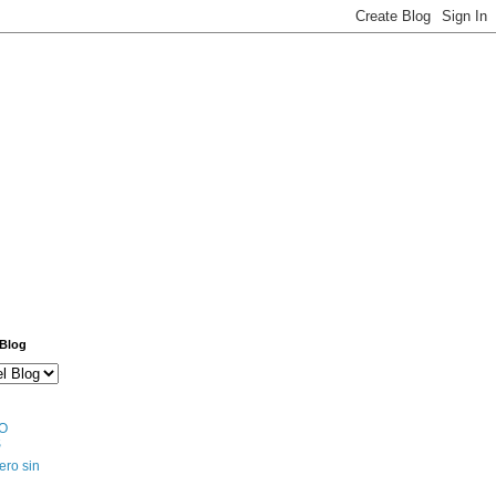
 Blog
O
S
ero sin