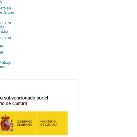
io
ero en
tes Grupo
a
ero en
tes
ntura
ero en
da
ng
 Debajo
brero