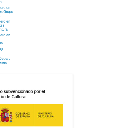
io
ero en
tes Grupo
a
ero en
tes
ntura
ero en
da
ng
 Debajo
brero