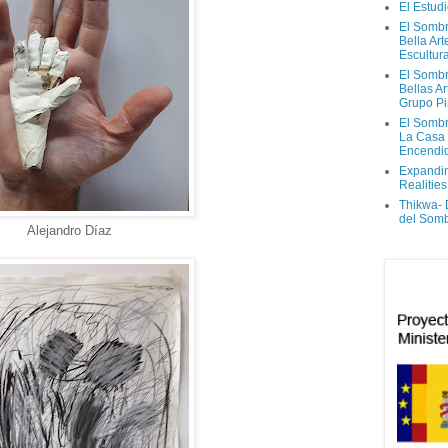
El Estud
El Sombr
Bella Ar
Escultur
El Sombr
Bellas Ar
Grupo Pi
El Sombr
La Casa
Encendi
Expandi
Realities
Thikwa-
del Som
Alejandro Díaz