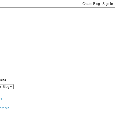
 Blog
O
S
ero sin