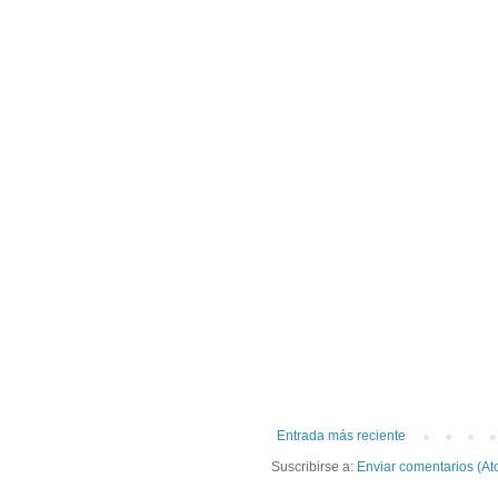
Entrada más reciente
Suscribirse a:
Enviar comentarios (At