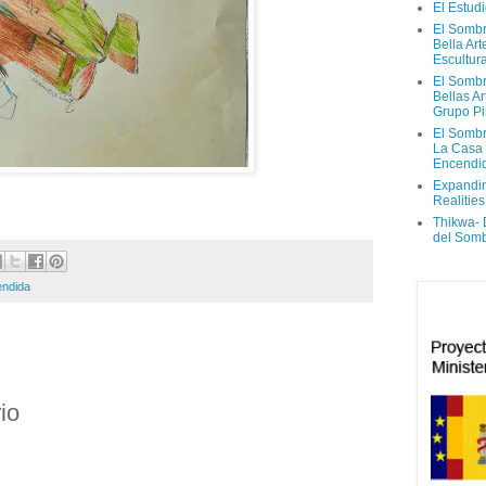
El Estud
El Sombr
Bella Ar
Escultur
El Sombr
Bellas Ar
Grupo Pi
El Sombr
La Casa
Encendi
Expandi
Realities
Thikwa-
del Som
endida
io