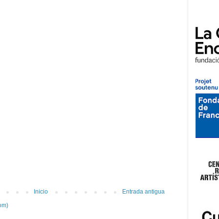
Inicio
Entrada antigua
om)