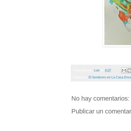
Publicado por
Luis
en
6:07
Etiquetas:
El Sombrero en La Casa Enc
No hay comentarios:
Publicar un comentar