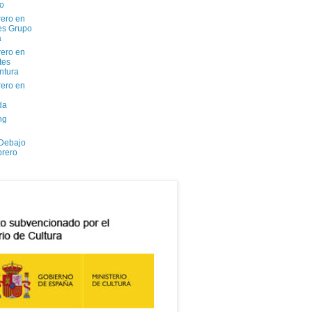
io
ero en
tes Grupo
a
ero en
tes
ntura
ero en
da
ng
 Debajo
brero