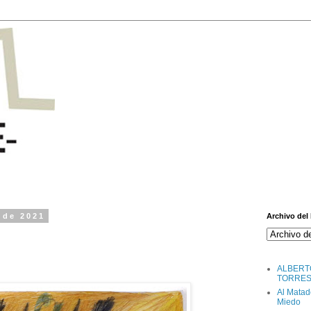
 de 2021
Archivo del
ALBERT
TORRE
Al Matad
Miedo