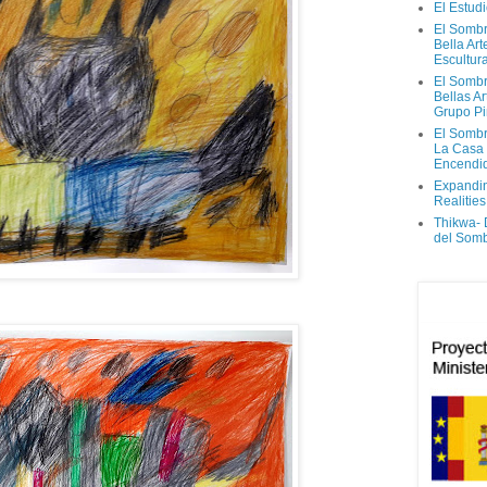
El Estud
El Sombr
Bella Ar
Escultur
El Sombr
Bellas Ar
Grupo Pi
El Sombr
La Casa
Encendi
Expandi
Realities
Thikwa-
del Som