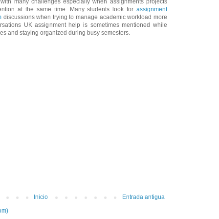
s with many challenges especially when assignments projects
ention at the same time. Many students look for
assignment
m
discussions when trying to manage academic workload more
nversations UK assignment help is sometimes mentioned while
ies and staying organized during busy semesters.
Inicio
Entrada antigua
om)