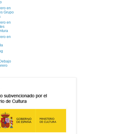
io
ero en
tes Grupo
a
ero en
tes
ntura
ero en
da
ng
 Debajo
brero