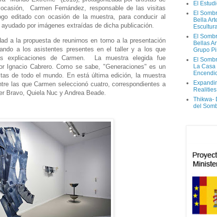
El Estud
 ocasión, Carmen Fernández, responsable de las visitas
El Sombr
ogo editado con ocasión de la muestra, para conducir al
Bella Ar
o ayudado por imágenes extraídas de dicha publicación.
Escultur
El Sombr
dad a la propuesta de reunirnos en torno a la presentación
Bellas Ar
ndo a los asistentes presentes en el taller y a los que
Grupo Pi
s explicaciones de Carmen. La muestra elegida fue
El Sombr
or Ignacio Cabrero. Como se sabe, "Generaciones" es un
La Casa
Encendi
stas de todo el mundo. En está última edición, la muestra
Expandi
ntre las que Carmen seleccionó cuatro, correspondientes a
Realities
ier Bravo, Quiela Nuc y Andrea Beade.
Thikwa-
del Som