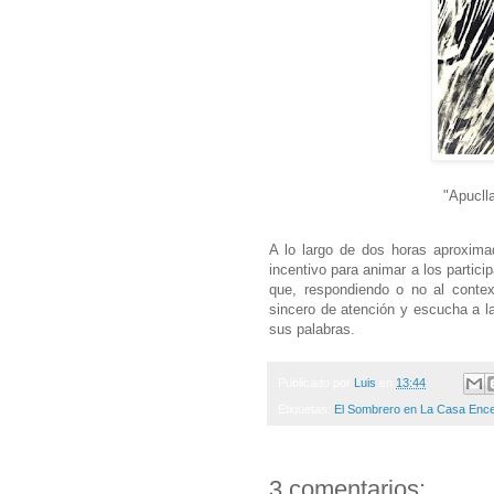
"Apucll
A lo largo de dos horas aproxima
incentivo para animar a los partici
que, respondiendo o no al conte
sincero de atención y escucha a l
sus palabras.
Publicado por
Luis
en
13:44
Etiquetas:
El Sombrero en La Casa Enc
3 comentarios: