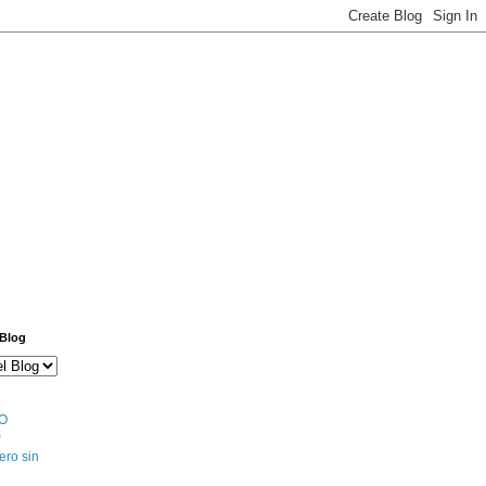
 Blog
O
S
ero sin