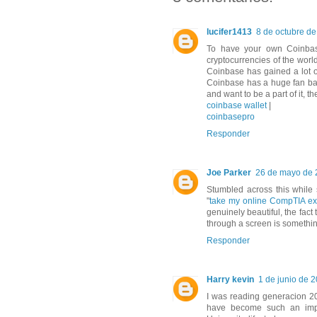
lucifer1413
8 de octubre de
To have your own Coinbas
cryptocurrencies of the world
Coinbase has gained a lot o
Coinbase has a huge fan bas
and want to be a part of it, t
coinbase wallet
|
coinbasepro
Responder
Joe Parker
26 de mayo de 2
Stumbled across this while 
"
take my online CompTIA e
genuinely beautiful, the fac
through a screen is somethin
Responder
Harry kevin
1 de junio de 2
I was reading generacion 202
have become such an impo