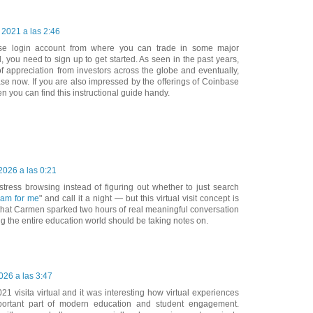
 2021 a las 2:46
e login account from where you can trade in some major
, you need to sign up to get started. As seen in the past years,
f appreciation from investors across the globe and eventually,
e now. If you are also impressed by the offerings of Coinbase
hen you can find this instructional guide handy.
026 a las 0:21
stress browsing instead of figuring out whether to just search
xam for me
" and call it a night — but this virtual visit concept is
t that Carmen sparked two hours of real meaningful conversation
g the entire education world should be taking notes on.
026 a las 3:47
1 visita virtual and it was interesting how virtual experiences
rtant part of modern education and student engagement.