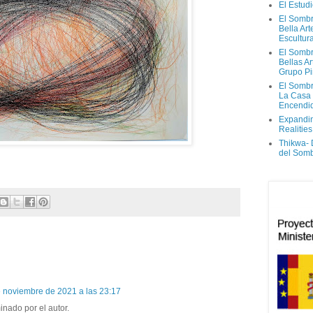
El Estud
El Sombr
Bella Ar
Escultur
El Sombr
Bellas Ar
Grupo Pi
El Sombr
La Casa
Encendi
Expandi
Realities
Thikwa-
del Som
 noviembre de 2021 a las 23:17
inado por el autor.