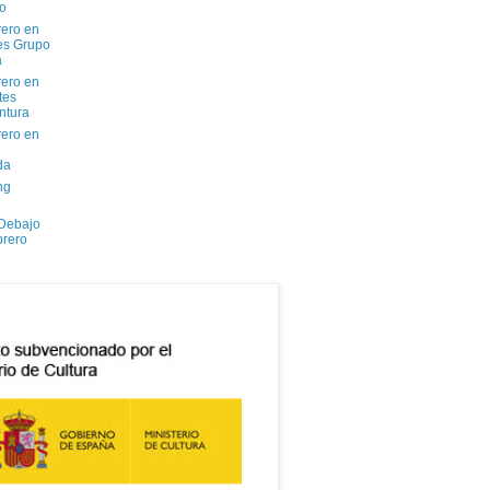
io
ero en
tes Grupo
a
ero en
tes
ntura
ero en
da
ng
 Debajo
brero