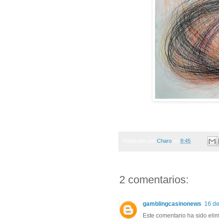
Publicado por
Charo
en
8:45
2 comentarios:
gamblingcasinonews
16 de
Este comentario ha sido elim