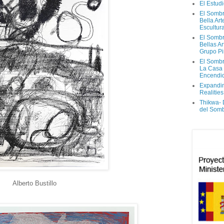
El Estud
El Sombr
Bella Ar
Escultur
El Sombr
Bellas Ar
Grupo Pi
El Sombr
La Casa
Encendi
Expandi
Realities
Thikwa-
del Som
Alberto Bustillo