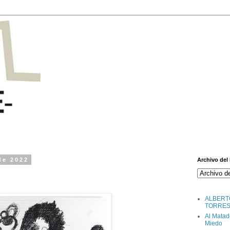
de 2022
Archivo del
ALBERT
TORRE
Al Matad
Miedo