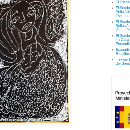
El Estud
El Sombr
Bella Ar
Escultur
El Sombr
Bellas Ar
Grupo Pi
El Sombr
La Casa
Encendi
Expandi
Realities
Thikwa-
del Som