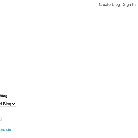
 Blog
O
S
ero sin