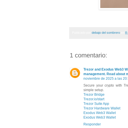
Publicado por
debajo del sombrero
en
8
1 comentario:
Trezor and Exodus Web3 Wal
management. Read about mor
noviembre de 2025 a las 20
Secure your crypto with Tre
simple setup.
Trezor Bridge
Trezor.io/start
Trezor Suite App
Trezor Hardware Wallet
Exodus Web3 Wallet
Exodus Web3 Wallet
Responder