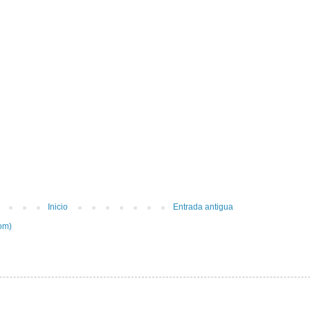
Inicio
Entrada antigua
om)