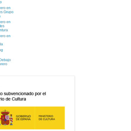
io
ero en
tes Grupo
a
ero en
tes
ntura
ero en
da
ng
 Debajo
brero