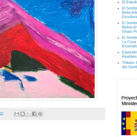
El Estud
El Sombr
Bella Ar
Escultur
El Sombr
Bellas Ar
Grupo Pi
El Sombr
La Casa
Encendi
Expandi
Realities
Thikwa-
del Som
:32