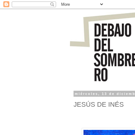
miércoles, 13 de diciem
JESÚS DE INÉS