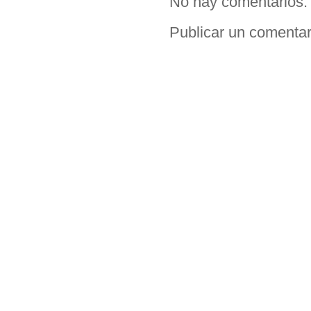
No hay comentarios:
Publicar un comentar