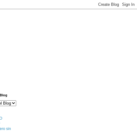
 Blog
O
S
ero sin