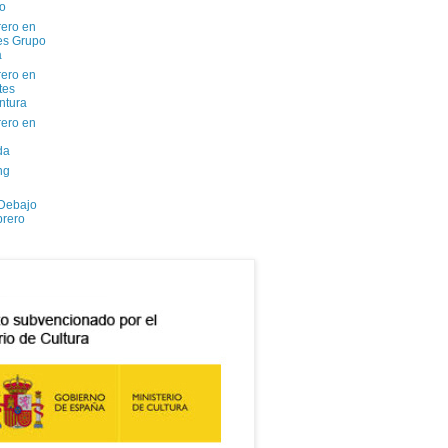
io
ero en
tes Grupo
a
ero en
tes
ntura
ero en
da
ng
 Debajo
brero