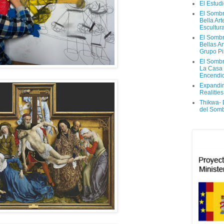
El Estud
El Sombr
Bella Ar
Escultur
El Sombr
Bellas Ar
Grupo Pi
El Sombr
La Casa
Encendi
Expandi
Realities
Thikwa-
del Som