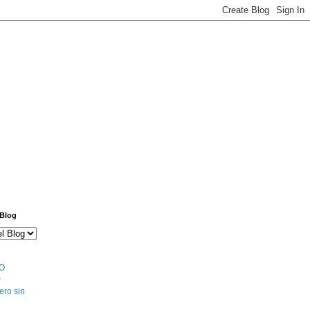
 Blog
O
S
ero sin