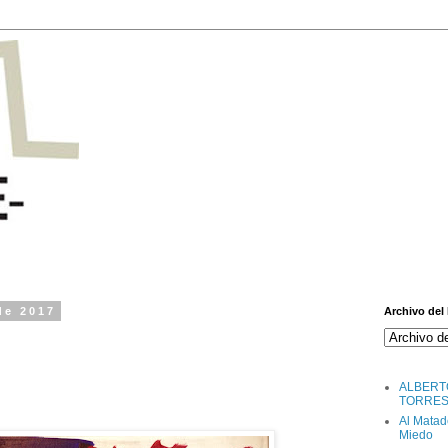
de 2017
Archivo del
ALBERT
TORRE
Al Matad
Miedo