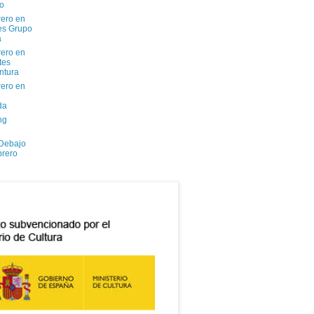
io
ero en
tes Grupo
a
ero en
tes
ntura
ero en
da
ng
 Debajo
brero