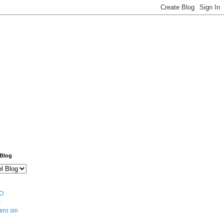
 Blog
O
S
ero sin