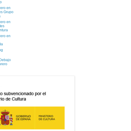
io
ero en
tes Grupo
a
ero en
tes
ntura
ero en
da
ng
 Debajo
brero