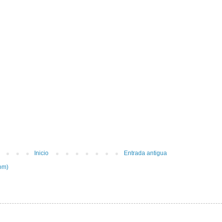
Inicio
Entrada antigua
om)