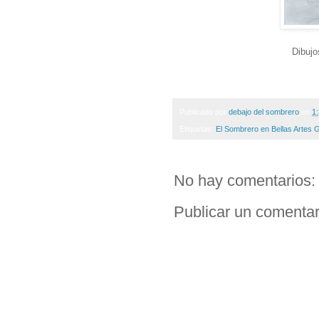
Dibujo
Publicado por
debajo del sombrero
en
1
Etiquetas:
El Sombrero en Bellas Artes 
No hay comentarios:
Publicar un comentar