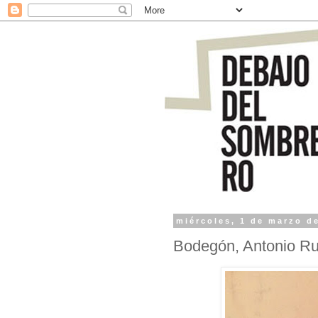
miércoles, 1 de marzo d
Bodegón, Antonio Ru