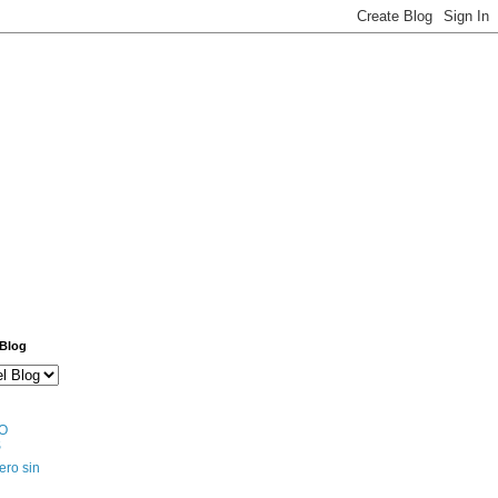
 Blog
O
S
ero sin