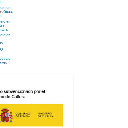
io
ero en
tes Grupo
a
ero en
tes
ntura
ero en
da
ng
 Debajo
brero