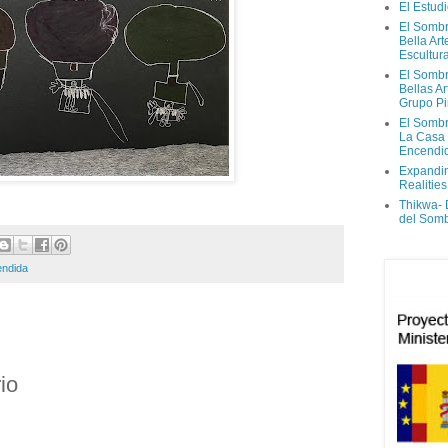
El Estud
El Sombr
Bella Ar
Escultur
El Sombr
Bellas Ar
Grupo Pi
El Sombr
La Casa
Encendi
Expandi
Realities
Thikwa-
del Som
endida
io