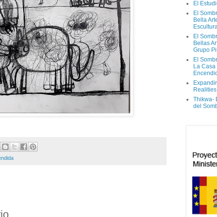
El Estud
El Sombr
Bella Ar
Escultur
El Sombr
Bellas Ar
Grupo Pi
El Sombr
La Casa
Encendi
Expandi
Realities
Thikwa-
del Som
endida
io