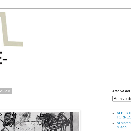
 2020
Archivo del
ALBERT
TORRE
Al Matad
Miedo