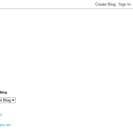
 Blog
O
S
ero sin