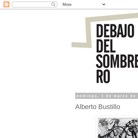
domingo, 1 de marzo de
Alberto Bustillo