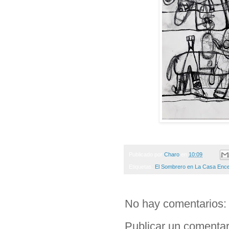
Publicado por
Charo
en
10:09
Etiquetas:
El Sombrero en La Casa Enc
No hay comentarios:
Publicar un comentar