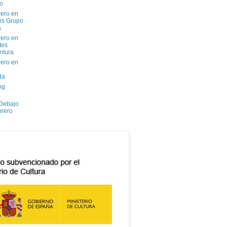
io
ero en
tes Grupo
a
ero en
tes
ntura
ero en
da
ng
 Debajo
brero