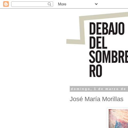
domingo, 1 de marzo de
José María Morillas