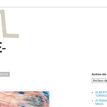
 2020
Archivo del
ALBERT
TORRE
Al Matad
Miedo