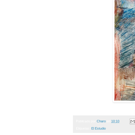
Publicado por
Charo
en
10:10
Etiquetas:
El Estudio