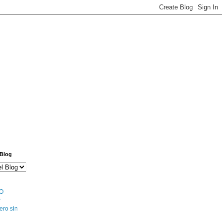
 Blog
O
S
ero sin