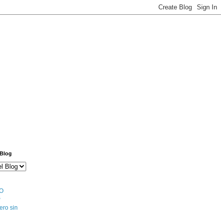
 Blog
O
S
ero sin