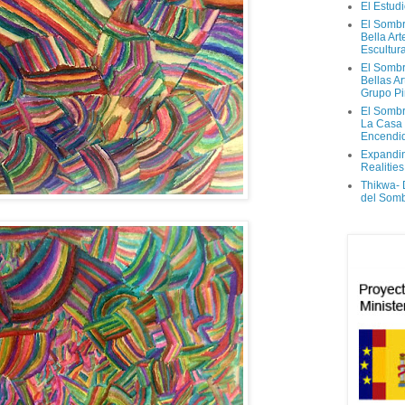
El Estud
El Sombr
Bella Ar
Escultur
El Sombr
Bellas Ar
Grupo Pi
El Sombr
La Casa
Encendi
Expandi
Realities
Thikwa-
del Som