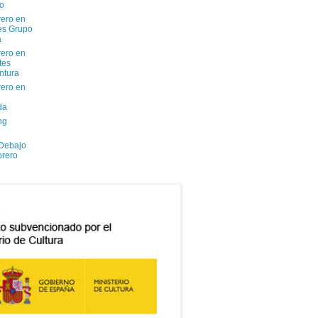
io
ero en
tes Grupo
a
ero en
tes
ntura
ero en
da
ng
 Debajo
brero