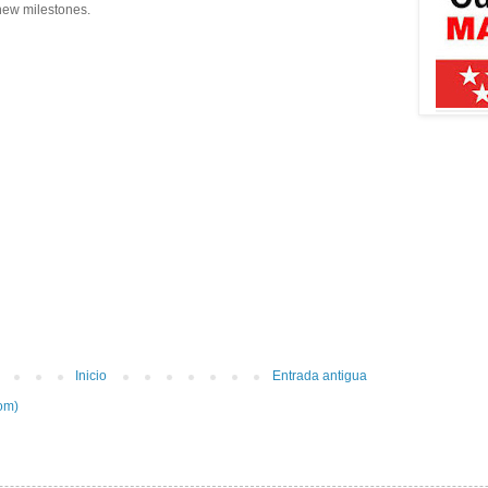
 new milestones.
Inicio
Entrada antigua
om)