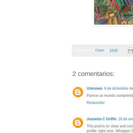
Publicado por
Charo
en
14:00
2 comentarios:
Unknown
9 de diciembre de
Parece un mundo comprimido 
Responder
Jeanetta C Griffin
16 de en
This post is so clear and con
profile right now. Whopper 