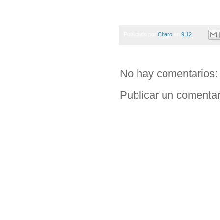
Publicado por
Charo
en
9:12
No hay comentarios:
Publicar un comentar