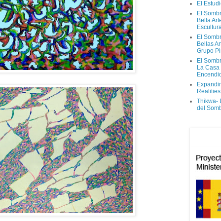
El Estud
El Sombr
Bella Ar
Escultur
El Sombr
Bellas Ar
Grupo Pi
El Sombr
La Casa
Encendi
Expandi
Realities
Thikwa-
del Som