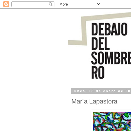
lunes, 18 de enero de 2
María Lapastora