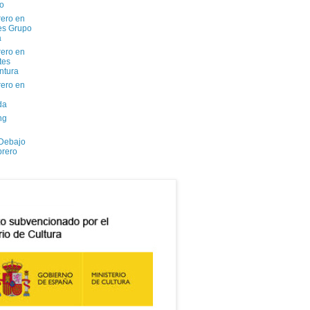
io
ero en
tes Grupo
a
ero en
tes
ntura
ero en
da
ng
 Debajo
brero