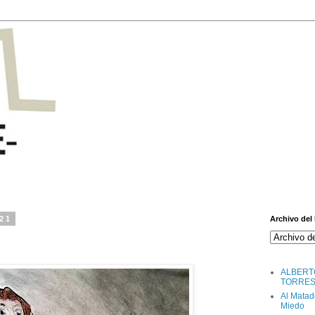
021
Archivo del
ALBERT
TORRE
Al Matad
Miedo