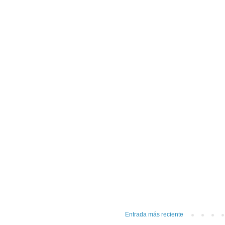
Entrada más reciente