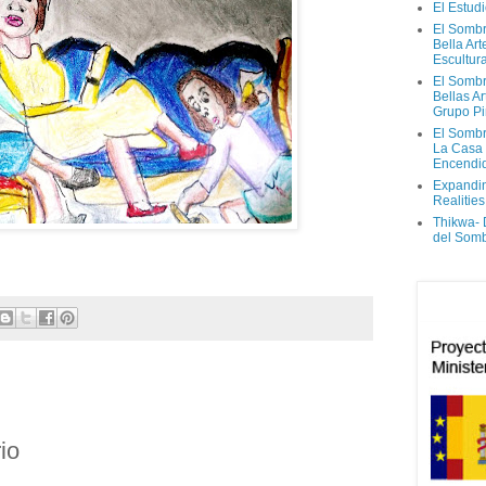
El Estud
El Sombr
Bella Ar
Escultur
El Sombr
Bellas Ar
Grupo Pi
El Sombr
La Casa
Encendi
Expandi
Realities
Thikwa-
del Som
io