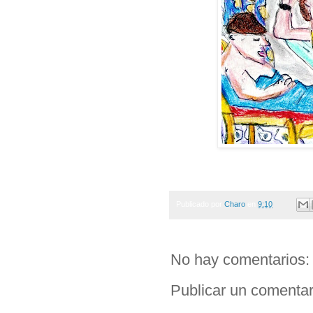
Publicado por
Charo
en
9:10
No hay comentarios:
Publicar un comentar