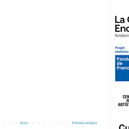
Inicio
Entrada antigua