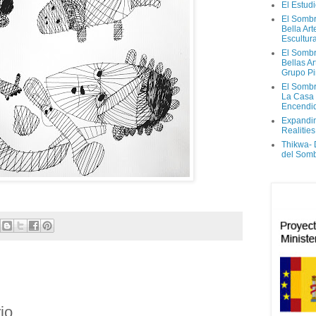
El Estud
El Sombr
Bella Ar
Escultur
El Sombr
Bellas Ar
Grupo Pi
El Sombr
La Casa
Encendi
Expandi
Realities
Thikwa-
del Som
io