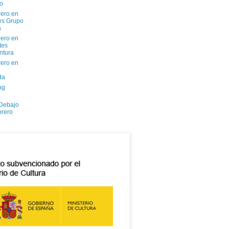
io
ero en
tes Grupo
a
ero en
tes
ntura
ero en
da
ng
 Debajo
brero